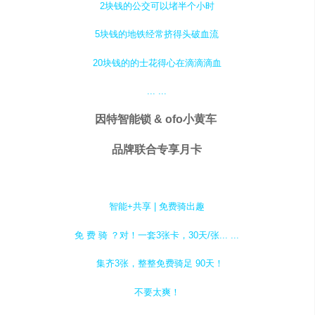
2块钱的公交可以堵半个小时
5块钱的地铁经常挤得头破血流
20块钱的的士花得心在滴滴滴血
... ...
因特智能锁 & ofo小黄车
品牌联合专享月卡
智能+共享 | 免费骑出趣
免 费 骑 ？对！一套3张卡，30天/张... ...
集齐3张，整整免费骑足 90天！
不要太爽！