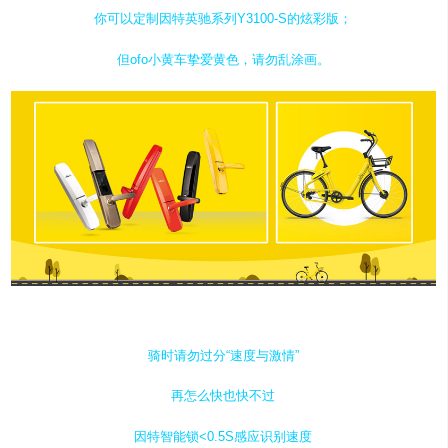
你可以定制因特英驰系列Y3100-S的炫彩版；
但ofo小黄车挚爱黄色，请勿乱涂画。
骑时请勿过分“速度与激情”
再怎么快也快不过
因特智能锁<0.5S感应识别速度